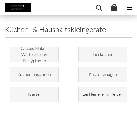
Küchen- & Haushaltskleingeräte
Crêpes Maker,
Waffeleisen &
Eierkocher
Partypfanne
Küchenmaschinen
Küchenwaagen
Toaster
Zerkleinerer & Reiben