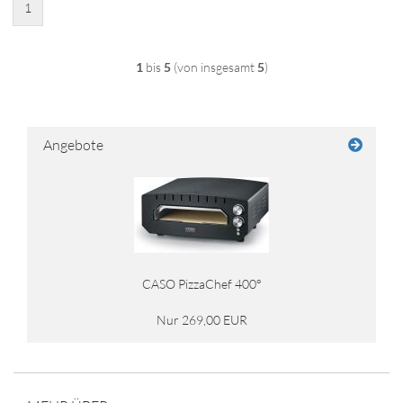
1
1
bis
5
(von insgesamt
5
)
Angebote
CASO PizzaChef 400°
Nur 269,00 EUR