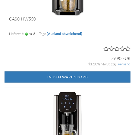
CASO HW550
Lieferzeit:
ca. 3-4 Tage
(Ausland abweichend)
79,90 EUR
inkl. 20% MwSt. zzgl.
Versand
IN DEN WARENKORB