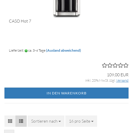
CASO Hot 7
Lieferzeit:
ca. 3-4 Tage
(Ausland abweichend)
109,00 EUR
inkl. 20% MwSt. zzgl.
Versand
IN DEN WARENKORB
Sortieren nach
Sortieren nach
16 pro Seite
pro Seite